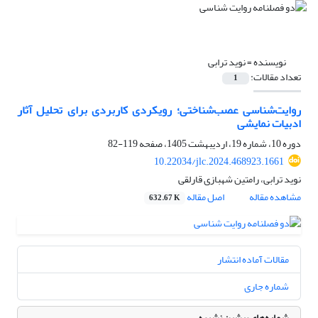
نویسنده =
نوید ترابی
تعداد مقالات:
1
روایت‌شناسی عصب‌شناختی؛ رویکردی کاربردی برای تحلیل آثار
ادبیات نمایشی
دوره 10، شماره 19، اردیبهشت 1405، صفحه
119-82
10.22034/jlc.2024.468923.1661
نوید ترابی، رامتین شهبازی قارلقی
مشاهده مقاله
اصل مقاله
632.67 K
مقالات آماده انتشار
شماره جاری
شماره‌های پیشین نشریه