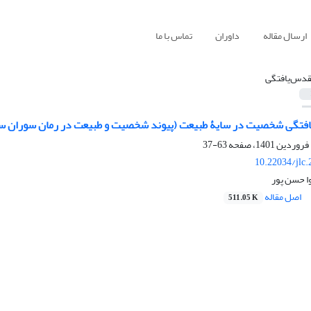
ارسال مقاله
داوران
تماس با ما
قدس‌یافتگی
یافتگی شخصیت در سایۀ طبیعت (پیوند شخصیت و طبیعت در رمان سوران س
63-37
10.22034/jlc
وا حسن پور
اصل مقاله
511.05 K