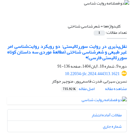
کلیدواژه‌ها =
شعرشناسی شناختی
تعداد مقالات:
1
نقل‌پذیری در روایت سوررئالیستی: دو رویکرد روایت‌شناسی امر
غیر طبیعی و شعرشناسی شناختی (مطالعۀ موردی سه داستان کوتاه
سوررئالیستی فارسی)*
دوره 9، شماره 18، آبان 1404، صفحه
136-91
10.22034/jlc.2024.444313.1621
نسرین سهرابی، قدرت قاسمی‌پور، منوچهر جوکار
مشاهده مقاله
اصل مقاله
735.92 K
مقالات آماده انتشار
شماره جاری