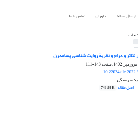
ارسال مقاله
داوران
تماس با ما
دبیات
تئاتر و درام و نظریة روایت شناسی پسامدرن
143-111
10.22034/jlc.2022
ید سرسنگی
اصل مقاله
743.98 K