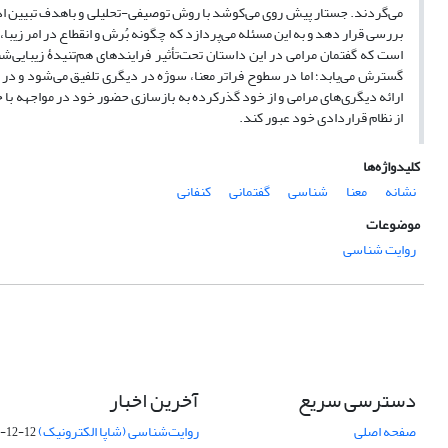
می‌گردند. جستار پیش روی می‌کوشد با روش توصیفی-تحلیلی و باهدف تبیین ادبی گ
بررسی قرار دهد و به این مسئله می‌پردازد که چگونه بُرش و انقطاع در امر زیب
است که گفتمان مرامی در این داستان تحت‌تأثیر فرایندهای هم‌تنیدۀ زیبایی‌ش
گسترش می‌یابد؛ اما در سطوح فراتر معنا، سوژه در دیگری تلفیق می‌شود و در حا
ارائه دیگری‌های مرامی و از خود گذرکرده به بازسازی حضور خود در مواجهه با خ
از نظام قراردادی خود عبور کند.
کلیدواژه‌ها
نشانه
معنا
شناسی
گفتمانی
کنفانی
موضوعات
روایت شناسی
دسترسی سریع
آخرین اخبار
صفحه اصلی
روایت‌شناسی (شاپا الکترونیک) ‪۲۵۸۸-۶۲۳۱
-12-12