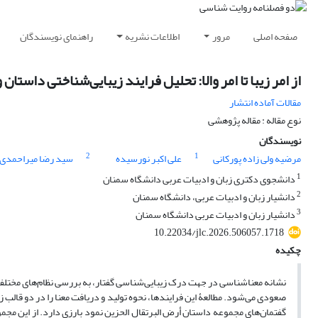
صفحه اصلی
مرور
اطلاعات نشریه
راهنمای نویسندگان
از امر زیبا تا امر والا: تحلیل فرایند زیبایی‌شناختی داست
مقالات آماده انتشار
نوع مقاله : مقاله پژوهشی
نویسندگان
2
1
مرضیه ولی زاده پورکانی
علی اکبر نورسیده
سید رضا میراحمدی
1
دانشجوی دکتری زبان و ادبیات عربی دانشگاه سمنان
2
دانشیار زبان و ادبیات عربی، دانشگاه سمنان
3
دانشیار زبان و ادبیات عربی دانشگاه سمنان
10.22034/jlc.2026.506057.1718
چکیده
نشانه معناشناسی در جهت درک زیبایی‌شناسی گفتار، به بررسی نظام‌های مختلفی از 
صعودی می‌شود. مطالعۀ این فرایندها، نحوه تولید و دریافت معنا را در دو قالب زی
گفتمان‌های مجموعه داستان أرض البرتقال الحزین نمود بارزی دارد. از این مج