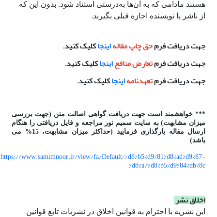
هستند مادامی که به آن‌ها به‌درستی استناد شود. بدون این که
از ناشر یا نویسنده اجازه قبلی بگیرند.
جهت دریافت فرم
حق چاپ مقاله
اینجا
کلیک کنید.
جهت دریافت فرم
تعارض منافع
اینجا
کلیک کنید.
جهت دریافت فرم
تعهدنامه
اینجا
کلیک کنید.
*** خواهشمند است جهت دریافت گواهی اصالت متن (جهت بررسی
میزان مشابهت) به سایت سمیم نور مراجعه و فایل دریافتی را هنگام
ارسال مقاله بارگذاری فرمایید (حداکثر میزان مشابهت، 15% می
باشد)
https://www.samimnoor.ir/view/fa/Default/%d8%b5%d9%81%d8%ad%d9%87-
%d8%a7%d8%b5%d9%84%db%8c
اخلاق نشر
این نشریه با احترام به قوانین اخلاق در نشریات تابع قوانین