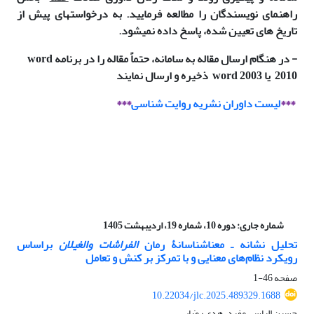
راهنمای نویسندگان را مطالعه فرمایید. به درخواستهای پیش از
تاریخ های تعیین شده، پاسخ داده نمی­شود.
-
در هنگام ارسال مقاله به سامانه، حتماً مقاله را در برنامه
word
2010
یا
word 2003
ذخیره و ارسال نمایند
***
لیست داوران نشریه روایت شناسی
***
شماره جاری:
دوره 10، شماره 19، اردیبهشت 1405
تحلیل نشانه ـ معناشناسانۀ رمان
الفراشات والغیلان
براساس
رویکرد نظام‌های معنایی و با تمرکز بر کنش و تعامل
صفحه
46-1
10.22034/jlc.2025.489329.1688
حسین الیاسی مفرد، هدی رضایی