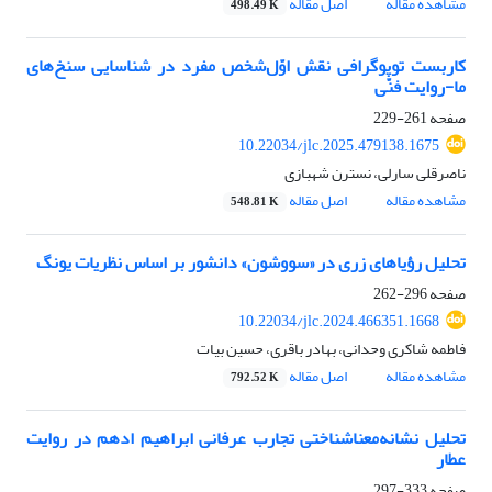
مشاهده مقاله
اصل مقاله
498.49 K
کاربست تو‌پوگرافی نقش اوّل‌شخص مفرد در شناسایی سنخ‌های
ما-روایت فنّی
صفحه
261-229
10.22034/jlc.2025.479138.1675
ناصرقلی سارلی، نسترن شهبازی
مشاهده مقاله
اصل مقاله
548.81 K
تحلیل رؤیاهای زری در «سووشون» دانشور بر اساس نظریات یونگ
صفحه
296-262
10.22034/jlc.2024.466351.1668
فاطمه شاکری وحدانی، بهادر باقری، حسین بیات
مشاهده مقاله
اصل مقاله
792.52 K
تحلیل نشانه‌معناشناختی تجارب عرفانی ابراهیم ادهم در روایت
عطار
صفحه
333-297