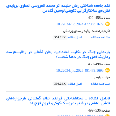
نقد جامعه شناختی رمان حلیمه اثر محمد العروسی المطوی برپایه‌ی
نظریه‌ی ساختارگرایی تکوینی لوسین گلدمن
صفحه
458-422
10.22034/jlc.2024.477083.1672
اکرم مرادمند، رقیه رستم پورملکی
مشاهده مقاله
اصل مقاله
554.81 K
بازنمایی جنگ در «کلیت انضمامی» رمان (تأملی در رئالیسمِ سه
رمان شاخص جنگ در دهۀ شصت)
صفحه
498-459
10.22034/jlc.2025.491479.1693
فواد مولودی
مشاهده مقاله
اصل مقاله
396.28 K
تحلیل نشانه‌ ـ معناشناختی فرایند نظام گفتمانی طرح‌واره‌های
تنشی‌ـ عاطفی در شعر «عروسک کوکی» فروغ فرّخ‌زاد
صفحه
536-499