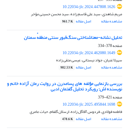
10.22034/jlc.2024.447808.1626
مریم شاهدی، سید علی قاسم زاده، سید محسن حسینی مؤخر
مشاهده مقاله
اصل مقاله
961.7 K
تحلیل نشانه-‌معناشناختی سنگ‌قبور سنتی منطقهٔ سمنان
صفحه
378-334
10.22034/jlc.2024.462080.1649
سهیلا غنیان، جواد نیستانی، عیسی متقی زاده
مشاهده مقاله
اصل مقاله
982.53 K
بررسی بازنمایی مؤلفه های پسامدرن در روایت رمان آزاده خانم و
نویسنده اش: رویکرد تحلیل گفتمان ادبی
صفحه
421-379
10.22034/jlc.2025.495844.1698
فاطمه فولادی، فردوس آقاگل زاده، ارسلان گلفام، حیات عامری
مشاهده مقاله
اصل مقاله
478.6 K