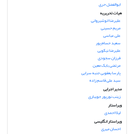
ابوالفضل حری
هیات تحریریه
علیرضا انوشیروانی
مریم حسینی
علی عباسی
سعید حسام پور
علیرضا نیکویی
فرزان سجودی
مرتضی بابک معین
پارسا یعقوبی جنبه سرایی
سید علی قاسم زاده
مدیر اجرایی
زینب نورپور جویباری
ویراستار
لیلا احمدی
ویراستار انگلیسی
احسان مهری