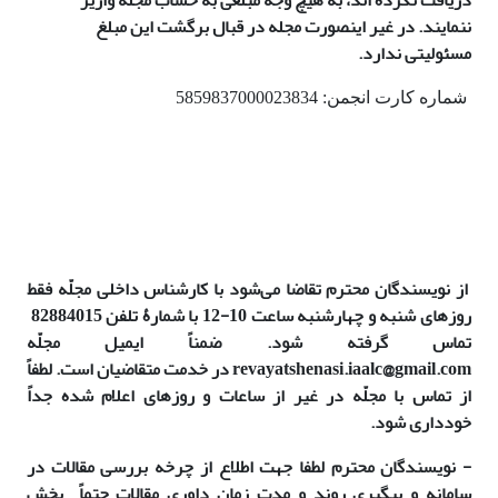
ننمایند. در غیر اینصورت مجله در قبال برگشت این مبلغ
مسئولیتی ندارد.
شماره کارت انجمن: 5859837000023834
از نویسندگان محترم تقاضا می‌شود با کارشناس داخلی مجلّه فقط
روزهای شنبه و چهارشنبه ساعت 10-12 با شمارۀ تلفن 82884015
تماس گرفته شود. ضمناً ایمیل مجلّه
revayatshenasi.iaalc@gmail.com در خدمت متقاضیان است. لطفاً
از تماس با مجلّه در غیر از ساعات و روزهای اعلام شده جداً
خودداری شود.
-
نویسندگان محترم لطفا جهت اطلاع از چرخه بررسی مقالات در
سامانه و پیگیری روند و مدت زمان داوری مقالات
حتماً
بخش