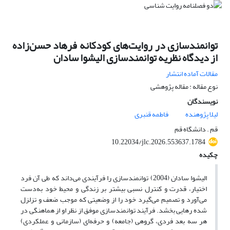
توانمندسازی در روایت‌های کودکانه فرهاد حسن‌زاده
از دیدگاه نظریه توانمندسازی الیشوا سادان
مقالات آماده انتشار
نوع مقاله : مقاله پژوهشی
نویسندگان
لیلا پژوهنده
فاطمه قنبری
قم . دانشگاه قم
10.22034/jlc.2026.553637.1784
چکیده
الیشوا سادان (2004) توانمندسازی را فرآیندی می‌داند که طی آن فرد
اختیار، قدرت و کنترل نسبی بیشتر بر زندگی و محیط خود به‌دست
می‌آورد و تصمیم می‌گیرد خود را از وضعیتی که موجب ضعف و تزلزل
شده رهایی بخشد. فرآیند توانمندسازی موفق از نظر او از هماهنگی در
هر سه بعد فردی، گروهی (جامعه) و حرفه‌ای (سازمانی و عملکردی)