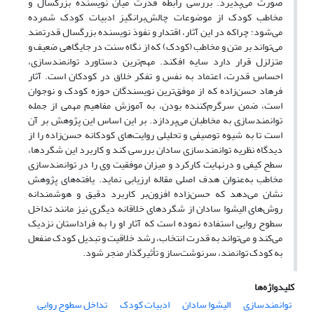
صورت می‌پذیرد. بررسی رابطه‌ قدرت میان نویسنده‌ بزرگسال و
مخاطب کودک از موضوعات چالش‌برانگیز ادبیات کودک شمرده
می‌شود؛ چراکه در این آثار، اقتدار و نفوذ نویسنده بزرگسال قدرتمند
می‌تواند بر متن و مخاطب (کودک) که از نگاه سنت در جایگاهی ضعیف و
متزلزل قرار دارد سایه افکند. مهم‌ترین دستاورد توانمندسازی،
احساس قدرت، اعتماد به نفس و تفکر خلاق در کودکان است. آثار
فرهاد حسن‌زاده که از موفق‌ترین نویسندگان حوزه کودک و نوجوان
است، ضمن سرگرم‌کننده بودن، به آموزش مفاهیم مهمی از جمله
توانمندسازی به مخاطبان می‌پردازد. بر این اساس این پژوهش بر آن
است تا به شیوه توصیفی و تحلیلی روایت‌های کودکانه حسن‌زاده را از
دیدگاه نظریه توانمندسازی سادان بررسی کند و کاربرد این شگردها،
سطح کیفی و درنهایت کارکرد و میزان موفقیت وی را در توانمندسازی
مخاطب به‌عنوان هدف اصلی مقاله ارزیابی نماید. یافته‌های پژوهش
نشان می‌دهد که حسن‌زاده افزون‌بر کاربرد دقیق و هوشمندانه
روش‌های الیشوا سادان از شگردهای خلاقانه‌ دیگری نیز مانند تداخل
سطوح روایی استفاده نموده است که آثار او را به فراداستان نزدیک
می‌کند و می‌تواند به قدرت انتخاب، رشد خلاقیت و تبدیل کودک منفعل
به کودک توانمند، سرنوشت‌ساز و تأثیرگذار منجر شود.
کلیدواژه‌ها
توانمندسازی
الیشوا سادان
ادبیات کودک
تداخل سطوح روایی