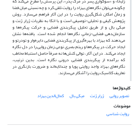
زلیخا» و «سوگواری پسر در مرگ پدر»، این پرسش را مطرح می‌کند که
چگونه می‌توان نگاره‌های بهزاد را روایت تلقی کرد و چه نسبتی میان فضا
و زمانْ امکان شکل‌گیری روایت را در این آثار فراهم می‌سازد. روش
پژوهش کیفی و تحلیلی-توصیفی است و با اتکا به نظریات ژرار ژنت و
میکی بال و از طریق تحلیل پیکربندی فضایی و حرکت پیکره‌ها و
سازمان‌دهی فضایی-زمانیِ نگاره‌ها انجام شده است. یافته‌ها نشان
می‌دهند که بهزاد با بهره‌گیری از پیکربندی فضایی دایره‌وار و تودرتو و
ایجاد حرکت در پیکره‌ها و ریتم بصری نوعی زمان روایی را در دل نگاره
ایجاد می‌کند. در این آثار، توالی کنش‌ها نه صرفاً حاصل استنباط مخاطب
که برآمده از پیکربندی فضایی درونی نگاره است. بدین‌ ترتیب،
نگاره‌های بهزاد واجد روایتی پویا و چندلایه‌اند و ضرورت بازنگری در
تعاریف کلاسیک روایت را آشکار می‌سازند.
کلیدواژه‌ها
تصویر روایی
ژرار ژنت
میکی بال
کمال‌الدین بهزاد
موضوعات
روایت شناسی