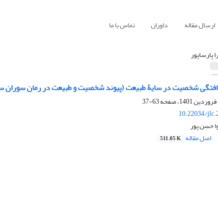
ارسال مقاله
داوران
تماس با ما
ا پارساپور
یافتگی شخصیت در سایۀ طبیعت (پیوند شخصیت و طبیعت در رمان سوران س
63-37
10.22034/jlc
وا حسن پور
اصل مقاله
511.05 K