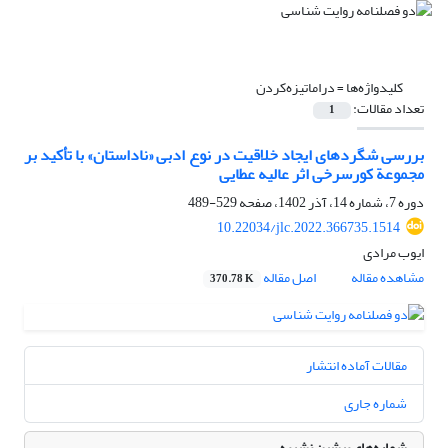
کلیدواژه‌ها =
دراماتیزه‌کردن
تعداد مقالات:
1
بررسی شگردهای ایجاد خلاقیت در نوع ادبی «ناداستان» با تأکید بر
مجموعة کورسرخی اثر عالیه عطایی
دوره 7، شماره 14، آذر 1402، صفحه
529-489
10.22034/jlc.2022.366735.1514
ایوب مرادی
مشاهده مقاله
اصل مقاله
370.78 K
مقالات آماده انتشار
شماره جاری
شماره‌های پیشین نشریه