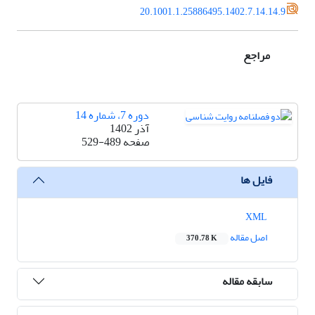
20.1001.1.25886495.1402.7.14.14.9
مراجع
دوره 7، شماره 14
آذر 1402
صفحه
529-489
فایل ها
XML
اصل مقاله
370.78 K
سابقه مقاله