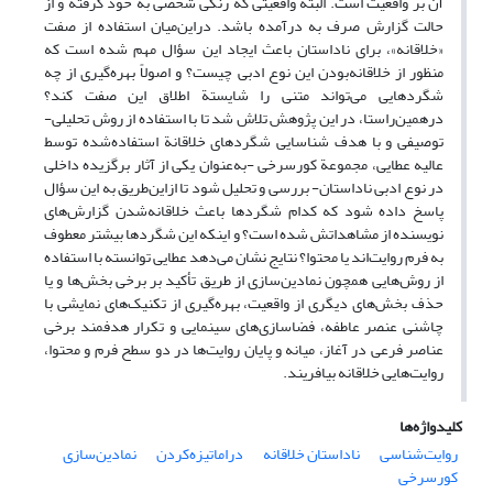
آن بر واقعیت است. البته واقعیتی که رنگی شخصی به خود گرفته و از
حالت گزارش صرف به درآمده باشد. دراین‌میان استفاده از صفت
«خلاقانه»، برای ناداستان باعث ایجاد این سؤال مهم شده است که
منظور از خلاقانه‌بودن این نوع ادبی چیست؟ و اصولاً بهره‌گیری از چه
شگردهایی می‌تواند متنی را شایستة اطلاق این صفت کند؟
درهمین‌راستا، در این پژوهش تلاش شد تا با استفاده از روش تحلیلی-
توصیفی و با هدف شناسایی شگردهای خلاقانة استفاده‌شده توسط
عالیه عطایی، مجموعة کورسرخی -به‌عنوان یکی از آثار برگزیده داخلی
در نوع ادبی ناداستان- بررسی و تحلیل شود تا ازاین‌طریق به این سؤال
پاسخ داده شود که کدام شگردها باعث خلاقانه‌شدن گزارش‌های
نویسنده از مشاهداتش شده است؟ و اینکه این شگرد‌ها بیشتر معطوف
به فرم روایت‌اند یا محتوا؟ نتایج نشان می‌دهد عطایی توانسته با استفاده
از روش‌هایی همچون نمادین‌سازی از طریق تأکید بر برخی بخش‌ها و یا
حذف بخش‌های دیگری از واقعیت، بهره‌گیری از تکنیک‌های نمایشی با
چاشنی عنصر عاطفه، فضاسازی‌های سینمایی و تکرار هدفمند برخی
عناصر فرعی در آغاز، میانه و پایان روایت‌ها در دو سطح فرم و محتوا،
روایت‌هایی خلاقانه بیافریند.
کلیدواژه‌ها
روایت‌شناسی
ناداستان خلاقانه
دراماتیزه‌کردن
نمادین‌سازی
کورسرخی