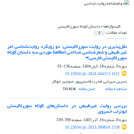
کلیدواژه‌ها =
داستان کوتاه سوررئالیستی
تعداد مقالات:
2
نقل‌پذیری در روایت سوررئالیستی: دو رویکرد روایت‌شناسی امر
غیر طبیعی و شعرشناسی شناختی (مطالعۀ موردی سه داستان کوتاه
سوررئالیستی فارسی)*
دوره 9، شماره 18، آبان 1404، صفحه
136-91
10.22034/jlc.2024.444313.1621
نسرین سهرابی، قدرت قاسمی‌پور، منوچهر جوکار
مشاهده مقاله
اصل مقاله
735.92 K
بررسی روایت غیرطبیعی در داستان‌های کوتاه سوررئالیستی
ابوتراب خسروی
دوره 8، شماره 16، آذر 1403، صفحه
390-339
10.22034/jlc.2023.380810.1538