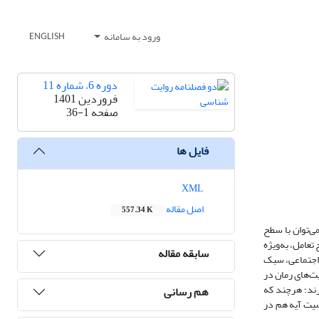
ورود به سامانه
ENGLISH
دوره 6، شماره 11
فروردین 1401
صفحه
36-1
فایل ها
XML
اصل مقاله
557.34 K
ی‌توان با سطح
عامل، به‌ویژه
سابقه مقاله
ۀ اجتماعی، سبک
یت‌های رمان در
رند؛ هرچند که
هم رسانی
صیت آیه هم در