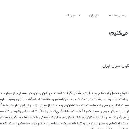
ارسال مقاله
داوران
تماس با ما
می‌کنیم»
ان، تهران، ایران
نواع تعامل اجتماعی بینافردی شکل گرفته‌ است. در این رمان، در بسیاری از موارد نم
روایت محسوب می‌شود، درک‌ کرد. بر همین اساس، به‌قصد ابهام‌گشایی از وجوه و سطوح ت
صیت آدلر بررسی شده‌ است. نتیجه نشان ‌می‌دهد که از میان مؤلفه‏های این نظریه‏، علاق
ر دارد، برتری‏جویی بسیار کم‌رنگ است، غایت‏نگری تخیلی اصلاً مشاهده ‌نمی‌شود و شخص
ای ‌می‌گیرند. قهرمان داستان و بیشتر نقش‌آفرینان شخصیتی «تکیه‌دهنده ـ گیرنده» دا
«سودمند اجتماعی» سهراب زرجو و تنها شخصیت «سلطه‌جو ـ حکم فرما» ماه‌منیر است. شخ