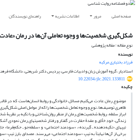
صفحه اصلی
مرور
اطلاعات نشریه
راهنمای نویسندگان
شکل‌گیری شخصیت‌ها و وجوه تعاملی آن‌ها در رمان «عادت 
نوع مقاله : مقاله پژوهشی
نویسنده
فرزاد بختیاری مرکیه
استادیار، گروه آموزش زبان و ادبیات فارسی، پردیس دکتر شریعتی، دانشگاه فرهنگی
10.22034/jlc.2021.133811
چکیده
موضوع رمان عادت می‌کنیم مسائل خانوادگی و روابط انسان‌هاست که در قالب ا
ظاهری توصیف‌ها، نوع و وجوه تعامل شخصیت‌ها را که از عوامل اصلی شکل‌گیری 
ابراز سلطه، روابط شخصیت‌های رمان از منظر روان‌شناختی و با تکیه بر نظریۀ شخ
زندگی، خودِ خلّاق و عقدۀ حقارت در گفتار و رفتار شخصیت‏های رمان نمودی آشکا
تیپ‏های «تکیه‌دهنده ـ گیرنده»، «سودمند اجتماعی» و «سلطه‌جو ـ حکم‌فرما» ج
برخی از آن‌ها نهایتاً به تیپ «سودمند اجتماعی» می‌رسند. مصداق بارز تیپ 