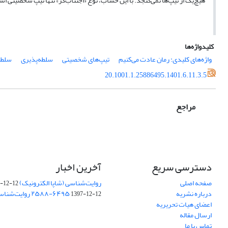
هیچ‌یک از تیپ‌ها نمی‌گنجد. با این حساب، نوع «اجتناب‌گر» تنها تیپ شخصیتی ا
کلیدواژه‌ها
واژه‌های کلیدی: رمان عادت می‌کنیم
تیپ‌های شخصیتی
سلطه‌پذیری
سلطه
20.1001.1.25886495.1401.6.11.3.5
مراجع
دسترسی سریع
آخرین اخبار
صفحه اصلی
روایت‌شناسی (شاپا الکترونیک) ‪۲۵۸۸-۶۲۳۱
-12-12
درباره نشریه
‪روایت‌شناسی (شاپا چاپی) ‪۲۵۸۸-۶۴۹۵
1397-12-12
اعضای هیات تحریریه
ارسال مقاله
تماس با ما