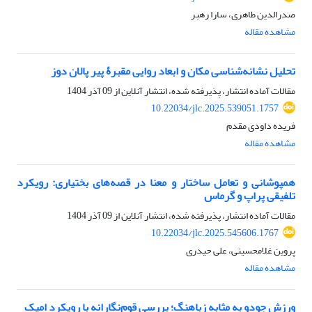
صدرالدین طاهری، سارا رهبر
مشاهده مقاله
تحلیل نشانه‌شناسی مکان و ابعاد روایی مقبرۀ پیر پالان دوز
مقالات آماده انتشار، پذیرفته شده، انتشار آنلاین از
09 آذر 1404
10.22034/jlc.2025.539051.1757
فریده داودی مقدم
مشاهده مقاله
همپوشانی و تعامل ساختار و معنا در قصه‌های بختیاری: رویکرد
تلفیقی پراپ و گرماس
مقالات آماده انتشار، پذیرفته شده، انتشار آنلاین از
09 آذر 1404
10.22034/jlc.2025.545606.1767
پروین غلامحسینی، علی حیدری
مشاهده مقاله
ورزش جودو به مثابه زباهنگ؛ بررسی قوم‌نگارانه با رویکرد امیک