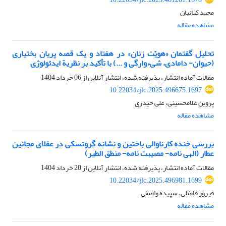
مجید کیانیان
مشاهده مقاله
تحلیل گفتمان «هویّت زنان» در هفتاد و یک قصه پریان بختیاری
(حیوان- دامادی، شیءوارگی و ...) با تأکید بر نظریة ایدئولوژی
مقالات آماده انتشار، پذیرفته شده، انتشار آنلاین از
06 خرداد 1404
10.22034/jlc.2025.496675.1697
پروین غلامحسینی، علی حیدری
مشاهده مقاله
بررسی خنده کارناوالی باختین و نشانه گروتسکی در عقلای مجانین
عطار (الهی نامه- مصیبت نامه- منطق الطیر)
مقالات آماده انتشار، پذیرفته شده، انتشار آنلاین از
20 خرداد 1404
10.22034/jlc.2025.496981.1699
فیروز فاضلی، سپیده واصفی
مشاهده مقاله