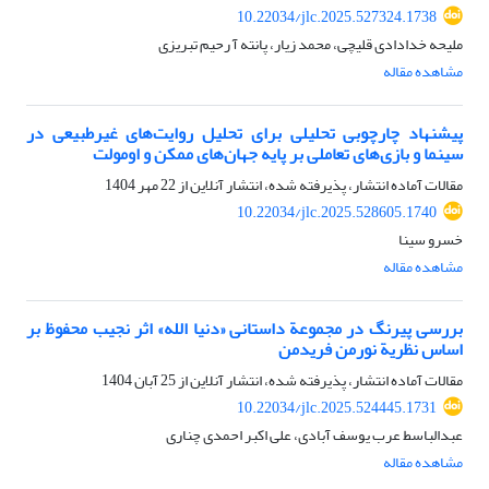
10.22034/jlc.2025.527324.1738
ملیحه خدادادی قلیچی، محمد زیار، پانته آ رحیم تبریزى
مشاهده مقاله
پیشنهاد چارچوبی تحلیلی برای تحلیل روایت‌های غیرطبیعی در
سینما و بازی‌های تعاملی بر پایه جهان‌های ممکن و اومولت
مقالات آماده انتشار، پذیرفته شده، انتشار آنلاین از
22 مهر 1404
10.22034/jlc.2025.528605.1740
خسرو سینا
مشاهده مقاله
بررسی پیرنگ در مجموعة داستانی «دنیا الله» اثر نجیب محفوظ بر
اساس نظریة نورمن فریدمن
مقالات آماده انتشار، پذیرفته شده، انتشار آنلاین از
25 آبان 1404
10.22034/jlc.2025.524445.1731
عبدالباسط عرب یوسف آبادی، علی اکبر احمدی چناری
مشاهده مقاله