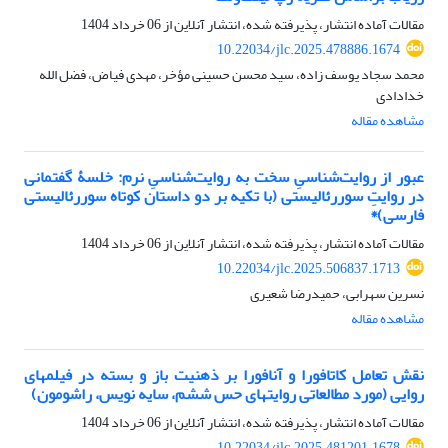
مقالات آماده انتشار، پذیرفته شده، انتشار آنلاین از
06 خرداد 1404
10.22034/jlc.2025.478886.1674
محمد سجاد یوسف زاده، سید محسن حسینی مؤخر، مهدی فیاض، فضل الله
خدادادی
مشاهده مقاله
عبور از روایت‌شناسیِ سخت به روایت‌شناسیِ نرم: خلسۀ گفتمانی
در روایتِ سوررئالیستی (با تکیه بر دو داستان کوتاه سوررئالیستی
فارسی)*
مقالات آماده انتشار، پذیرفته شده، انتشار آنلاین از
06 خرداد 1404
10.22034/jlc.2025.506837.1713
نسرین سهرابی، حمیدرضا شعیری
مشاهده مقاله
نقش تعامل کاتافورا و آنافورا بر ذهنیت باز و بسته در فیلمهای
روایی (مورد مطالعاتی روایتهای حس ششم، سایه نویس، راشومون)
مقالات آماده انتشار، پذیرفته شده، انتشار آنلاین از
06 خرداد 1404
10.22034/jlc.2025.481201.1678