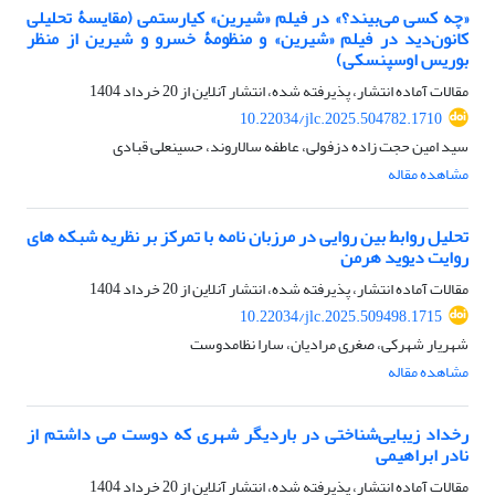
«چه کسی می‌بیند؟» در فیلم «شیرین» کیارستمی (مقایسۀ تحلیلی
کانون‌دید در فیلم «شیرین» و منظومۀ خسرو و شیرین از منظر
بوریس اوسپنسکی)
مقالات آماده انتشار، پذیرفته شده، انتشار آنلاین از
20 خرداد 1404
10.22034/jlc.2025.504782.1710
سید امین حجت زاده دزفولی، عاطفه سالاروند، حسینعلی قبادی
مشاهده مقاله
تحلیل روابط بین روایی در مرزبان نامه با تمرکز بر نظریه شبکه های
روایت دیوید هرمن
مقالات آماده انتشار، پذیرفته شده، انتشار آنلاین از
20 خرداد 1404
10.22034/jlc.2025.509498.1715
شهریار شهرکی، صغری مرادیان، سارا نظامدوست
مشاهده مقاله
رخداد زیبایی‌شناختی در بار‌دیگر شهری که دوست می داشتم از
نادر ابراهیمی
مقالات آماده انتشار، پذیرفته شده، انتشار آنلاین از
20 خرداد 1404