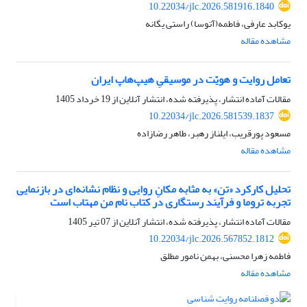
10.22034/jlc.2026.581916.1840
یوکابد عارفی، فاطمه(آتوسا) راستی یگانه
مشاهده مقاله
تعامل روایت و هویّت در موسیقیِ هیپ‌هاپ ایران
مقالات آماده انتشار، پذیرفته شده، انتشار آنلاین از
19 خرداد 1405
10.22034/jlc.2026.581539.1837
مسعود پورقریب، ایلناز رهبر، طاهر رضازاده
مشاهده مقاله
تحلیل کارکرد «تن» به مثابه مکانِ روایی و نظام نشانه‌ای در بازنمایی
تجربه تروما و فرآیند رستگاری در کتاب نام من مهتاب است
مقالات آماده انتشار، پذیرفته شده، انتشار آنلاین از
07 تیر 1405
10.22034/jlc.2026.567852.1812
فاطمه زهرا محسنی، بهمن نامور مطلق
مشاهده مقاله